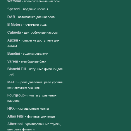
Watomo
- повысительные насосы
Speroni
- водяные насосы
DAB
- автоматика для насосов
B Meters
- счетчики воды
Calpeda
- центробежные насосы
Архив
- товары не доступные для
заказа
Bandini
- водонагреватели
Varem
- мембраные баки
Bianchi F.lli
- латунные фитинги для
труб
MAC3
- реле давления, реле уровня,
поплавковые клапаны
Fourgroup
- пульты управления
насосов
HPX
- изоляционные ленты
Atlas Filtri
- фильтры для воды
Albertoni
- хромированные трубки,
цанговые фитинги