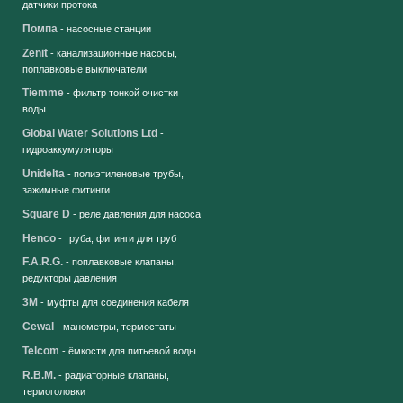
датчики протока
Помпа
- насосные станции
Zenit
- канализационные насосы,
поплавковые выключатели
Tiemme
- фильтр тонкой очистки
воды
Global Water Solutions Ltd
-
гидроаккумуляторы
Unidelta
- полиэтиленовые трубы,
зажимные фитинги
Square D
- реле давления для насоса
Henco
- труба, фитинги для труб
F.A.R.G.
- поплавковые клапаны,
редукторы давления
3M
- муфты для соединения кабеля
Cewal
- манометры, термостаты
Telcom
- ёмкости для питьевой воды
R.B.M.
- радиаторные клапаны,
термоголовки