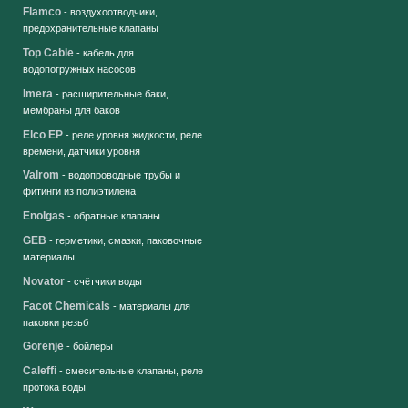
Flamco
- воздухоотводчики,
предохранительные клапаны
Top Cable
- кабель для
водопогружных насосов
Imera
- расширительные баки,
мембраны для баков
Elco EP
- реле уровня жидкости, реле
времени, датчики уровня
Valrom
- водопроводные трубы и
фитинги из полиэтилена
Enolgas
- обратные клапаны
GEB
- герметики, смазки, паковочные
материалы
Novator
- счётчики воды
Facot Chemicals
- материалы для
паковки резьб
Gorenje
- бойлеры
Caleffi
- смесительные клапаны, реле
протока воды