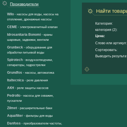
Производители
Найти товар
Wilo
- насосы для воды, насосы на
отопление, дренажные насосы
Категория:
CEME
- электромагнитный клапан
категория (2):
Idrosanitaria Bonomi
- краны
Цена:
шаровые, задвижки, вентили
Слово или артикул:
Grunbeck
- оборудование для
Сортировать:
обработки питьевой воды
Выводить результа
Spirotech
- воздухоотводчики,
сепараторы, гидрострелки
Grundfos
- насосы, автоматика
Italtecnica
- реле давления
АКН
- реле защиты насосов
Pedrollo
- насосы для скважин,
пускатели
Zilmet
- расширительные баки
Aquafilter
- фильтры для воды
Danfoss
- преобразователи частоты,