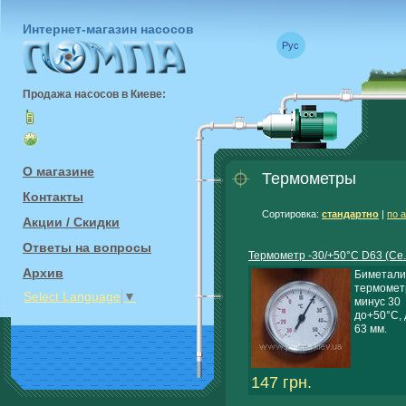
Интернет-магазин насосов
Рус
Продажа насосов в Киеве:
О магазине
Поиск
Термометры
Контакты
Сортировка:
стандартно
|
по 
Акции / Скидки
Ответы на вопросы
Термометр -30/+50°C D63 (Ce..
Архив
Биметали
термометр
Select Language
▼
минус 30
до+50°C,
63 мм.
147 грн.