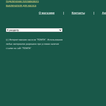
подключении поплавкового
выключателя для насоса
О магазине
|
Контакты
|
Ак
(с) Интернет-магазин насосов "ПОМПА". Использование
любых материалов разрешено при условии наличия
ссылки на сайт "ПОМПА"