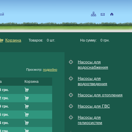
кой
Корзина
Товаров:
0
шт.
На сумму:
0
грн.
Насосы для
водоснабжения
Просмотр:
подробно
Насосы для
а
Корзина
водоотведения
 грн.
Насосы для отопления
 грн.
Насосы для ГВС
 грн.
 грн.
Насосы для
гелиосистем
 грн.
 грн.