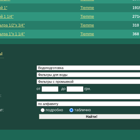
й 1"
Tiemme
1919
 1 1/4"
Tiemme
2714
ра 1/2"х 3/4"
Tiemme
310 
ра 1"х 1 1/4"
Tiemme
368 
ы
от
до
грн.
:
т:
подробно
таблично