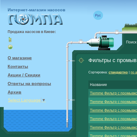
Интернет-магазин насосов
Рус
Продажа насосов в Киеве:
Поиск
О магазине
Фильтры с промыв
Контакты
Сортировка:
стандартно
|
по 
Акции / Скидки
Ответы на вопросы
Название
Архив
Tiemme Фильтр с промывко
Select Language
▼
Tiemme Фильтр с промывко
Tiemme Фильтр с промывко
Tiemme Фильтр с промывкой
Tiemme Фильтр с промывко
Tiemme Фильтр с промывко