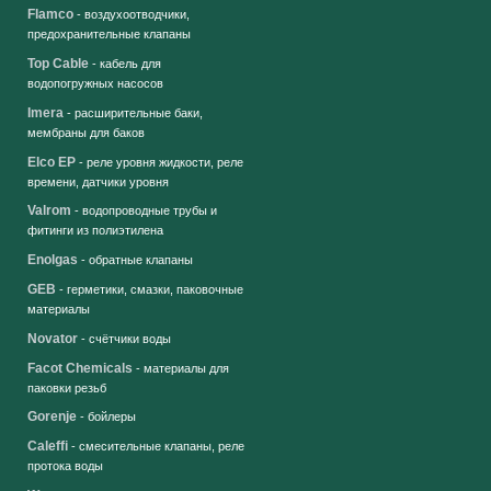
Flamco
- воздухоотводчики,
предохранительные клапаны
Top Cable
- кабель для
водопогружных насосов
Imera
- расширительные баки,
мембраны для баков
Elco EP
- реле уровня жидкости, реле
времени, датчики уровня
Valrom
- водопроводные трубы и
фитинги из полиэтилена
Enolgas
- обратные клапаны
GEB
- герметики, смазки, паковочные
материалы
Novator
- счётчики воды
Facot Chemicals
- материалы для
паковки резьб
Gorenje
- бойлеры
Caleffi
- смесительные клапаны, реле
протока воды