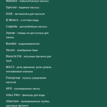
Watomo
- повысительные насосы
Speroni
- водяные насосы
DAB
- автоматика для насосов
B Meters
- счетчики воды
Calpeda
- центробежные насосы
Архив
- товары не доступные для
заказа
Bandini
- водонагреватели
Varem
- мембраные баки
Bianchi F.lli
- латунные фитинги для
труб
MAC3
- реле давления, реле уровня,
поплавковые клапаны
Fourgroup
- пульты управления
насосов
HPX
- изоляционные ленты
Atlas Filtri
- фильтры для воды
Albertoni
- хромированные трубки,
цанговые фитинги