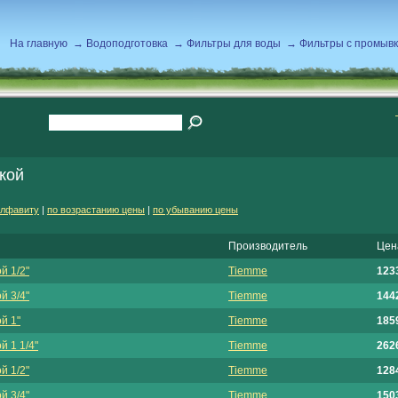
На главную
→
Водоподготовка
→
Фильтры для воды
→
Фильтры с промыв
кой
алфавиту
|
по возрастанию цены
|
по убыванию цены
Производитель
Цен
й 1/2"
Tiemme
1233
й 3/4"
Tiemme
1442
й 1"
Tiemme
1859
 1 1/4"
Tiemme
2626
й 1/2"
Tiemme
1284
й 3/4"
Tiemme
1503