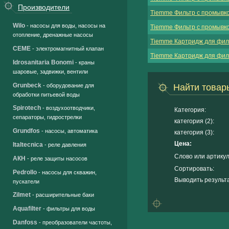
Производители
Tiemme Фильтр с промывко
Wilo
- насосы для воды, насосы на
Tiemme Фильтр с промывкой
отопление, дренажные насосы
Tiemme Картридж для фильт
CEME
- электромагнитный клапан
Tiemme Картридж для фильт
Idrosanitaria Bonomi
- краны
шаровые, задвижки, вентили
Grunbeck
- оборудование для
Найти товар
обработки питьевой воды
Spirotech
- воздухоотводчики,
Категория:
сепараторы, гидрострелки
категория (2):
Grundfos
- насосы, автоматика
категория (3):
Цена:
Italtecnica
- реле давления
Слово или артикул
АКН
- реле защиты насосов
Сортировать:
Pedrollo
- насосы для скважин,
Выводить результа
пускатели
Zilmet
- расширительные баки
Aquafilter
- фильтры для воды
Danfoss
- преобразователи частоты,