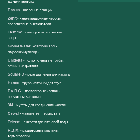
датчики протока
Помпа
- насосные станции
Zenit
- канализационные насосы,
поплавковые выключатели
Tiemme
- фильтр тонкой очистки
воды
Global Water Solutions Ltd
-
гидроаккумуляторы
Unidelta
- полиэтиленовые трубы,
зажимные фитинги
Square D
- реле давления для насоса
Henco
- труба, фитинги для труб
F.A.R.G.
- поплавковые клапаны,
редукторы давления
3M
- муфты для соединения кабеля
Cewal
- манометры, термостаты
Telcom
- ёмкости для питьевой воды
R.B.M.
- радиаторные клапаны,
термоголовки