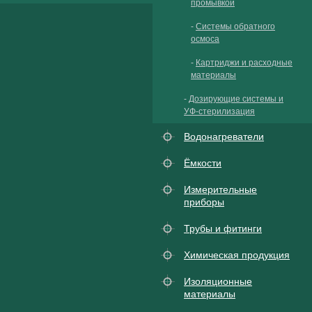
промывкой
-
Системы обратного
осмоса
-
Картриджи и расходные
материалы
-
Дозирующие системы и
УФ-стерилизация
Водонагреватели
Ёмкости
Измерительные
приборы
Трубы и фитинги
Химическая продукция
Изоляционные
материалы