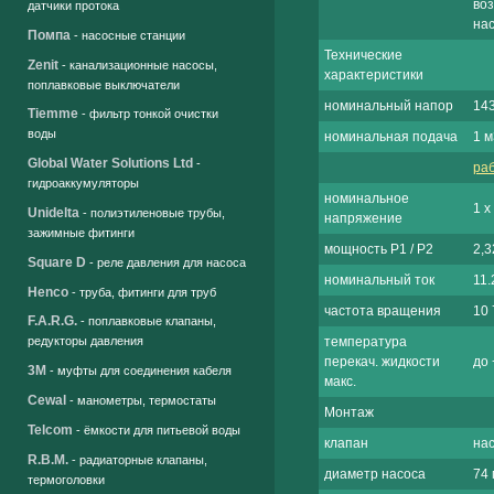
во
датчики протока
на
Помпа
- насосные станции
Технические
Zenit
- канализационные насосы,
характеристики
поплавковые выключатели
номинальный напор
143
Tiemme
- фильтр тонкой очистки
воды
номинальная подача
1 м
Global Water Solutions Ltd
-
ра
гидроаккумуляторы
номинальное
1 x
Unidelta
- полиэтиленовые трубы,
напряжение
зажимные фитинги
мощность P1 / P2
2,3
Square D
- реле давления для насоса
номинальный ток
11.
Henco
- труба, фитинги для труб
частота вращения
10 
F.A.R.G.
- поплавковые клапаны,
температура
редукторы давления
перекач. жидкости
до 
3M
- муфты для соединения кабеля
макс.
Cewal
- манометры, термостаты
Монтаж
Telcom
- ёмкости для питьевой воды
клапан
нас
R.B.M.
- радиаторные клапаны,
диаметр насоса
74 
термоголовки