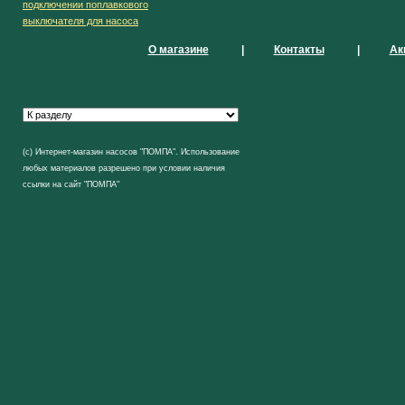
подключении поплавкового
выключателя для насоса
О магазине
|
Контакты
|
Ак
(с) Интернет-магазин насосов "ПОМПА". Использование
любых материалов разрешено при условии наличия
ссылки на сайт "ПОМПА"