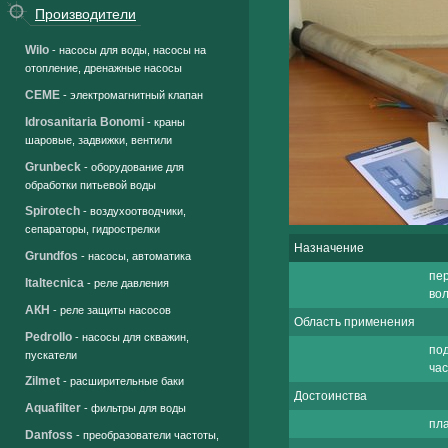
Производители
Wilo
- насосы для воды, насосы на
отопление, дренажные насосы
CEME
- электромагнитный клапан
Idrosanitaria Bonomi
- краны
шаровые, задвижки, вентили
Grunbeck
- оборудование для
обработки питьевой воды
Spirotech
- воздухоотводчики,
сепараторы, гидрострелки
Назначение
Grundfos
- насосы, автоматика
пер
Italtecnica
- реле давления
во
АКН
- реле защиты насосов
Область применения
Pedrollo
- насосы для скважин,
по
пускатели
ча
Zilmet
- расширительные баки
Достоинства
Aquafilter
- фильтры для воды
пл
Danfoss
- преобразователи частоты,