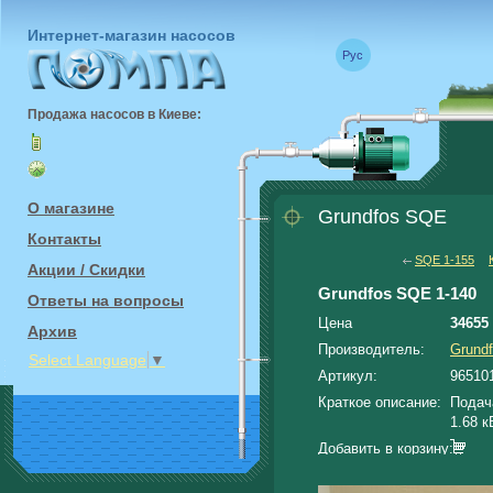
Интернет-магазин насосов
Рус
Продажа насосов в Киеве:
О магазине
Поиск
Grundfos SQE
Контакты
SQE 1-155
Акции / Скидки
Grundfos SQE 1-140
Ответы на вопросы
Цена
34655 
Архив
Производитель:
Grund
Select Language
▼
Артикул:
96510
Краткое описание:
Подача
1.68 к
Добавить в корзину: