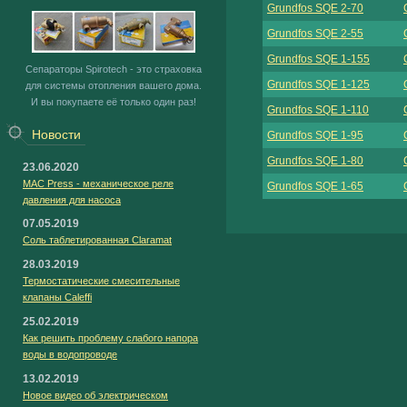
Grundfos SQE 2-70
Grundfos SQE 2-55
Grundfos SQE 1-155
Сепараторы Spirotech - это страховка
Grundfos SQE 1-125
для системы отопления вашего дома.
И вы покупаете её только один раз!
Grundfos SQE 1-110
Новости
Grundfos SQE 1-95
Grundfos SQE 1-80
23.06.2020
MAC Press - механическое реле
Grundfos SQE 1-65
давления для насоса
07.05.2019
Соль таблетированная Claramat
28.03.2019
Термостатические смесительные
клапаны Caleffi
25.02.2019
Как решить проблему слабого напора
воды в водопроводе
13.02.2019
Новое видео об электрическом