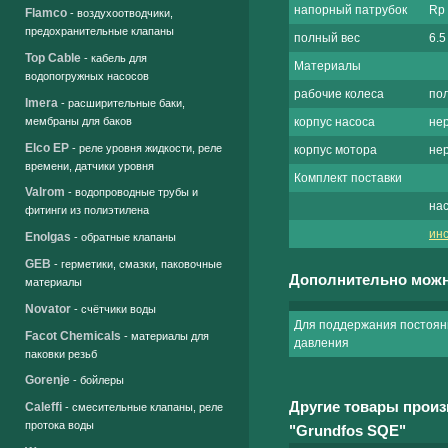
напорный патрубок
Rp 
Flamco
- воздухоотводчики,
предохранительные клапаны
полный вес
6.5 
Top Cable
- кабель для
Материалы
водопогружных насосов
рабочие колеса
по
Imera
- расширительные баки,
мембраны для баков
корпус насоса
нер
Elco EP
- реле уровня жидкости, реле
корпус мотора
не
времени, датчики уровня
Комплект поставки
Valrom
- водопроводные трубы и
нас
фитинги из полиэтилена
инс
Enolgas
- обратные клапаны
GEB
- герметики, смазки, паковочные
Дополнительно можн
материалы
Novator
- счётчики воды
Для поддержания постоян
Facot Chemicals
- материалы для
давления
паковки резьб
Gorenje
- бойлеры
Другие товары произ
Caleffi
- смесительные клапаны, реле
протока воды
"Grundfos SQE"