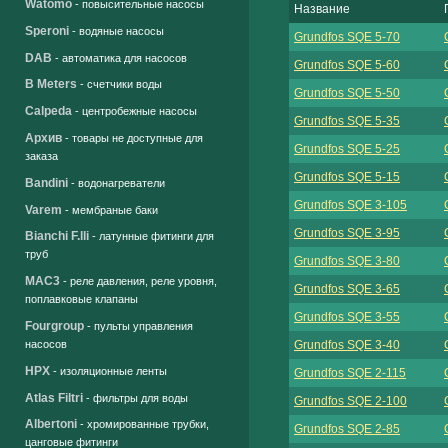
Watomo
- повысительные насосы
Название
Speroni
- водяные насосы
Grundfos SQE 5-70
DAB
- автоматика для насосов
Grundfos SQE 5-60
B Meters
- счетчики воды
Grundfos SQE 5-50
Calpeda
- центробежные насосы
Grundfos SQE 5-35
Архив
- товары не доступные для
Grundfos SQE 5-25
заказа
Grundfos SQE 5-15
Bandini
- водонагреватели
Grundfos SQE 3-105
Varem
- мембраные баки
Grundfos SQE 3-95
Bianchi F.lli
- латунные фитинги для
труб
Grundfos SQE 3-80
MAC3
- реле давления, реле уровня,
Grundfos SQE 3-65
поплавковые клапаны
Grundfos SQE 3-55
Fourgroup
- пульты управления
Grundfos SQE 3-40
насосов
HPX
- изоляционные ленты
Grundfos SQE 2-115
Atlas Filtri
- фильтры для воды
Grundfos SQE 2-100
Albertoni
- хромированные трубки,
Grundfos SQE 2-85
цанговые фитинги