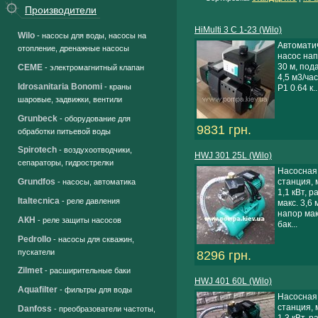
Производители
HiMulti 3 C 1-23 (Wilo)
Wilo
- насосы для воды, насосы на
Автомати
отопление, дренажные насосы
насос нап
30 м, под
CEME
- электромагнитный клапан
4,5 м3/ча
Idrosanitaria Bonomi
- краны
P1 0.64 к..
шаровые, задвижки, вентили
Grunbeck
- оборудование для
9831 грн.
обработки питьевой воды
Spirotech
- воздухоотводчики,
HWJ 301 25L (Wilo)
сепараторы, гидрострелки
Насосная
станция, 
Grundfos
- насосы, автоматика
1,1 кВт, р
Italtecnica
- реле давления
макс. 3,6 
напор мак
АКН
- реле защиты насосов
бак...
Pedrollo
- насосы для скважин,
пускатели
8296 грн.
Zilmet
- расширительные баки
HWJ 401 60L (Wilo)
Aquafilter
- фильтры для воды
Насосная
станция, 
Danfoss
- преобразователи частоты,
1,3 кВт, р