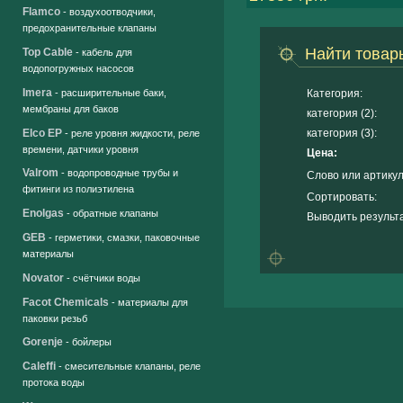
Flamco
- воздухоотводчики,
предохранительные клапаны
Найти товар
Top Cable
- кабель для
водопогружных насосов
Imera
Категория:
- расширительные баки,
мембраны для баков
категория (2):
Elco EP
категория (3):
- реле уровня жидкости, реле
времени, датчики уровня
Цена:
Valrom
- водопроводные трубы и
Слово или артикул
фитинги из полиэтилена
Сортировать:
Enolgas
- обратные клапаны
Выводить результа
GEB
- герметики, смазки, паковочные
материалы
Novator
- счётчики воды
Facot Chemicals
- материалы для
паковки резьб
Gorenje
- бойлеры
Caleffi
- смесительные клапаны, реле
протока воды