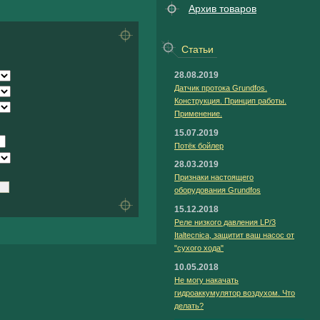
Архив товаров
Статьи
28.08.2019
Датчик протока Grundfos.
Конструкция. Принцип работы.
Применение.
15.07.2019
Потёк бойлер
28.03.2019
Признаки настоящего
оборудования Grundfos
15.12.2018
Реле низкого давления LP/3
Italtecnica, защитит ваш насос от
"сухого хода"
10.05.2018
Не могу накачать
гидроаккумулятор воздухом. Что
делать?