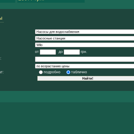
ы
от
до
грн.
:
т:
подробно
таблично