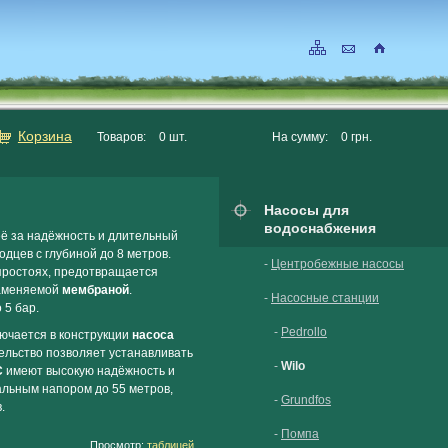
Корзина
Товаров:
0
шт.
На сумму:
0
грн.
Насосы для
водоснабжения
её за надёжность и длительный
одцев с глубиной до 8 метров.
-
Центробежные насосы
простоях, предотвращается
заменяемой
мембраной
.
-
Насосные станции
 5 бар.
-
Pedrollo
чается в конструкции
насоса
тельство позволяет устанавливать
-
Wilo
C
имеют высокую надёжность и
альным напором до 55 метров,
-
Grundfos
.
-
Помпа
Просмотр:
таблицей