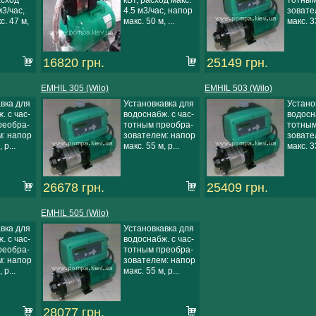
м3/час,
4.5 м3/час, напор
зовате
с. 47 м,
макс. 50 м, ...
макс. 33
16820 грн.
25149 грн.
EMHIL 305 (Wilo)
EMHIL 503 (Wilo)
вка для
Установкавка для
Устано
. с час-
водоснабж. с час-
водосна
реобра-
тотным преобра-
тотным
: напор
зователем: напор
зовате
 р...
макс. 55 м, р...
макс. 33
26678 грн.
25409 грн.
EMHIL 505 (Wilo)
вка для
Установкавка для
. с час-
водоснабж. с час-
реобра-
тотным преобра-
: напор
зователем: напор
 р...
макс. 55 м, р...
28077 грн.