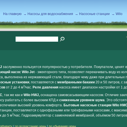
На главную
→
Насосы для водоснабжения
→
Насосные станции
→
Wilo
WJ
заслуженно пользуется популярностью у потребителя. Покупатели, ценят 
ющий насос Wilo Jet
- эжекторного типа, позволяет перекачивать воду из кол
са, выполнена из нержавеющей стали, благодаря чему даже при длительных 
осные установки
, поставляются с
мембранными баками
20 и 50 литров, с 
3
сов
от 2 до 4 м
/час.
Реле давления
насоса имеет диапазон настройки от 1 до
MC
, так же как и
Wilo HWJ,
оснащена самовсасывающим насосом. Отличие заклю
осу работать с более высоким КПД и
сниженным уровнем шума
. Это обстоя
беспечивая высокий уровень комфорта.
Бытовые насосные станции Wilo HM
Станции, поставляются с однофазными или трёхфазными насосами, с максим
3
х до 5 м
/час. Гидроаккумулятор с заменяемой мембраной, объёмом 50 литров
алфавиту
|
по возрастанию цены
|
по убыванию цены