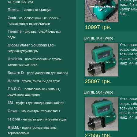
датчики протока
макс. 4,8 
напор мак
Помпа
- насосные станции
бак...
Zenit
- канализационные насосы,
поплавковые выключатели
10997 грн.
Tiemme
- фильтр тонкой очистки
воды
EMHIL 304 (Wilo)
Установка
Global Water Solutions Ltd
-
водоснабж
гидроаккумуляторы
тотным п
зователем
Unidelta
- полиэтиленовые трубы,
макс. 44 м,
зажимные фитинги
Square D
- реле давления для насоса
25897 грн.
Henco
- труба, фитинги для труб
F.A.R.G.
- поплавковые клапаны,
EMHIL 504 (Wilo)
редукторы давления
Установка
3M
- муфты для соединения кабеля
водоснабж
тотным п
Cewal
- манометры, термостаты
зователем
макс. 44 м,
Telcom
- ёмкости для питьевой воды
R.B.M.
- радиаторные клапаны,
термоголовки
27556 грн.