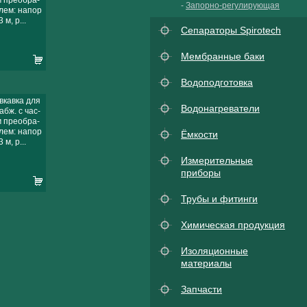
-
Запорно-регулирующая
лем: напор
 м, р...
Сепараторы Spirotech
Мембранные баки
Водоподготовка
вкавка для
Водонагреватели
бж. с час-
 преобра-
лем: напор
Ёмкости
 м, р...
Измерительные
приборы
Трубы и фитинги
Химическая продукция
Изоляционные
материалы
Запчасти