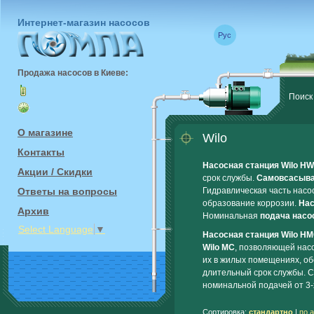
Интернет-магазин насосов
Рус
Продажа насосов в Киеве:
Поиск
О магазине
Wilo
Контакты
Насосная станция Wilo H
Акции / Скидки
срок службы.
Самовсасыва
Гидравлическая часть насо
Ответы на вопросы
образование коррозии.
Нас
Архив
Номинальная
подача насо
Select Language
▼
Насосная станция Wilo H
Wilo MC
, позволяющей нас
их в жилых помещениях, о
длительный срок службы. 
номинальной подачей от 3-
Сортировка:
стандартно
|
по 