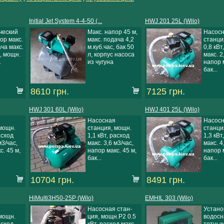
Initial Jet System 4-4-50 (...
HWJ 201 25L (Wilo)
ческий
Макс. напор 45 м,
Насос
ор макс.
макс. подача 4,2
станци
ача макс.
м.куб.час, бак 50
0,8 кВт
с, мощн.
л, корпус насоса
макс. 2
.
из чугуна
напор м
бак...
8610 грн.
7125 грн.
HWJ 301 60L (Wilo)
HWJ 401 25L (Wilo)
Насосная
Насос
мощн.
станция, мощн.
станци
асход
1,1 кВт, расход
1,3 кВт
м3/час,
макс. 3,6 м3/час,
макс. 4
с. 45 м,
напор макс. 45 м,
напор м
бак...
бак...
10704 грн.
8491 грн.
HiMulti3H50-25P (Wilo)
EMHIL 303 (Wilo)
Насосная стан-
Устано
мощн.
ция, мощн.P2 0.5
водосна
асход
кВт, расход макс.
тотным