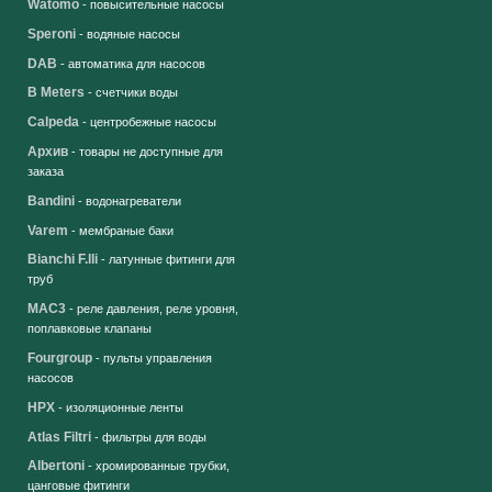
Watomo
- повысительные насосы
Speroni
- водяные насосы
DAB
- автоматика для насосов
B Meters
- счетчики воды
Calpeda
- центробежные насосы
Архив
- товары не доступные для
заказа
Bandini
- водонагреватели
Varem
- мембраные баки
Bianchi F.lli
- латунные фитинги для
труб
MAC3
- реле давления, реле уровня,
поплавковые клапаны
Fourgroup
- пульты управления
насосов
HPX
- изоляционные ленты
Atlas Filtri
- фильтры для воды
Albertoni
- хромированные трубки,
цанговые фитинги