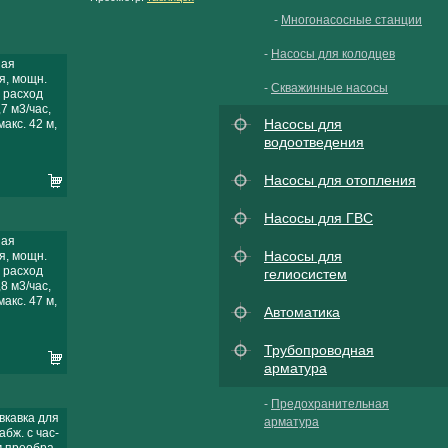
-
Многонасосные станции
-
Насосы для колодцев
ная
я, мощн.
-
Скважинные насосы
, расход
,7 м3/час,
Насосы для
акс. 42 м,
водоотведения
Насосы для отопления
Насосы для ГВС
ная
Насосы для
я, мощн.
, расход
гелиосистем
,8 м3/час,
акс. 47 м,
Автоматика
Трубопроводная
арматура
-
Предохранительная
вкавка для
арматура
бж. с час-
 преобра-