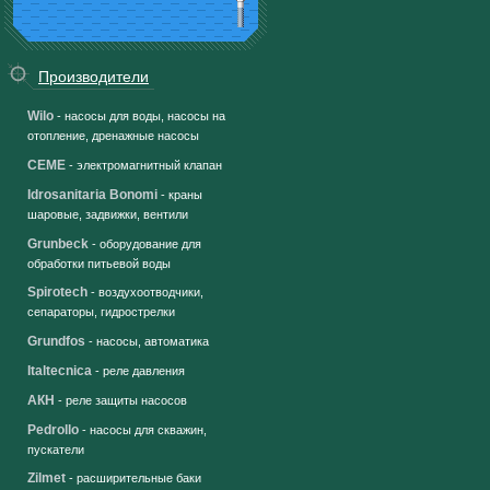
Производители
Wilo
- насосы для воды, насосы на
отопление, дренажные насосы
CEME
- электромагнитный клапан
Idrosanitaria Bonomi
- краны
шаровые, задвижки, вентили
Grunbeck
- оборудование для
обработки питьевой воды
Spirotech
- воздухоотводчики,
сепараторы, гидрострелки
Grundfos
- насосы, автоматика
Italtecnica
- реле давления
АКН
- реле защиты насосов
Pedrollo
- насосы для скважин,
пускатели
Zilmet
- расширительные баки