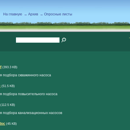
На главную
→
Архив
→
Опросные листы
f
(393.3 KB)
я подбора скважинного насоса
c
(51.5 KB)
я подбора повысительного насоса
(112.5 KB)
я подбора канализационных насосов
doc
(45 KB)