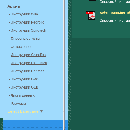
Опросный лист дл
Архив
water_pumping_st
-
Инструкции Wilo
Опросный лист дл
-
Инструкции Pedrollo
-
Инструкции Spirotech
-
Опросные листы
-
Фотогалерея
-
Инструкции Grundfos
-
Инструкции Italtecnica
-
Инструкции Danfoss
-
Инструкции GWS
-
Инструкции GEB
-
Листы данных
-
Размеры
Select Language
▼