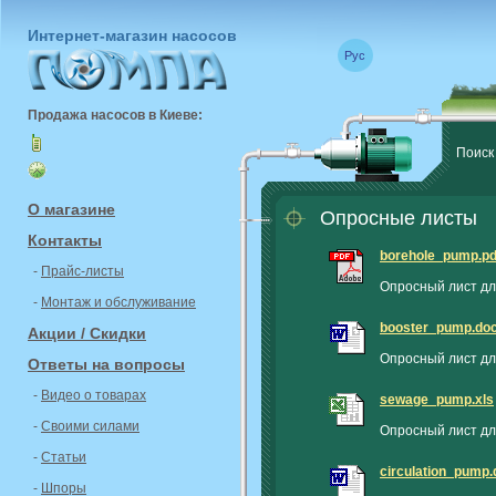
Интернет-магазин насосов
Рус
Продажа насосов в Киеве:
Поиск
О магазине
Опросные листы
Контакты
borehole_pump.pd
-
Прайс-листы
Опросный лист дл
-
Монтаж и обслуживание
booster_pump.do
Акции / Скидки
Опросный лист дл
Ответы на вопросы
-
Видео о товарах
sewage_pump.xls
-
Своими силами
Опросный лист дл
-
Статьи
circulation_pump.
-
Шпоры