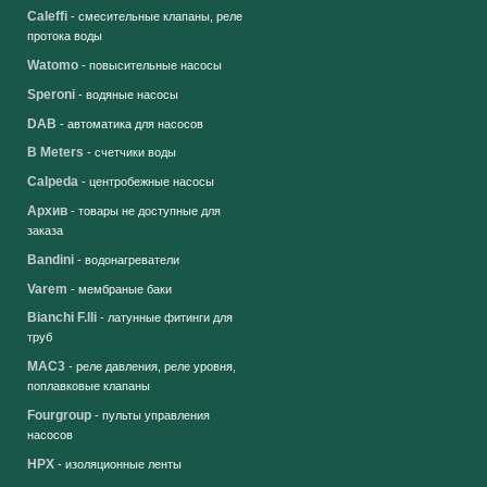
Caleffi
- смесительные клапаны, реле
протока воды
Watomo
- повысительные насосы
Speroni
- водяные насосы
DAB
- автоматика для насосов
B Meters
- счетчики воды
Calpeda
- центробежные насосы
Архив
- товары не доступные для
заказа
Bandini
- водонагреватели
Varem
- мембраные баки
Bianchi F.lli
- латунные фитинги для
труб
MAC3
- реле давления, реле уровня,
поплавковые клапаны
Fourgroup
- пульты управления
насосов
HPX
- изоляционные ленты