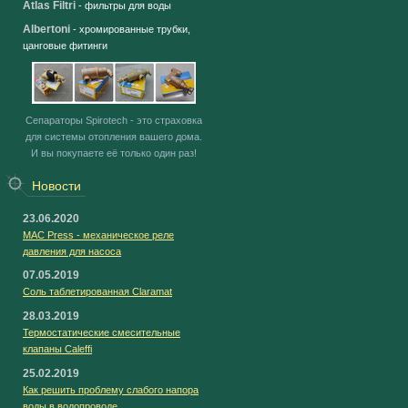
Atlas Filtri
- фильтры для воды
Albertoni
- хромированные трубки,
цанговые фитинги
Сепараторы Spirotech - это страховка
для системы отопления вашего дома.
И вы покупаете её только один раз!
Новости
23.06.2020
MAC Press - механическое реле
давления для насоса
07.05.2019
Соль таблетированная Claramat
28.03.2019
Термостатические смесительные
клапаны Caleffi
25.02.2019
Как решить проблему слабого напора
воды в водопроводе