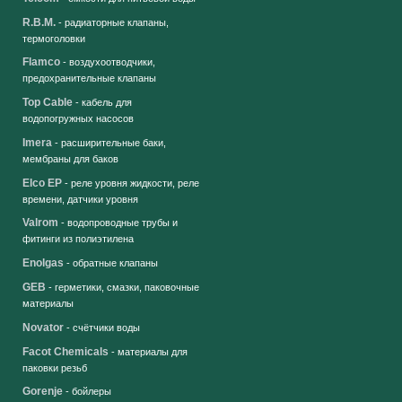
R.B.M.
- радиаторные клапаны,
термоголовки
Flamco
- воздухоотводчики,
предохранительные клапаны
Top Cable
- кабель для
водопогружных насосов
Imera
- расширительные баки,
мембраны для баков
Elco EP
- реле уровня жидкости, реле
времени, датчики уровня
Valrom
- водопроводные трубы и
фитинги из полиэтилена
Enolgas
- обратные клапаны
GEB
- герметики, смазки, паковочные
материалы
Novator
- счётчики воды
Facot Chemicals
- материалы для
паковки резьб
Gorenje
- бойлеры