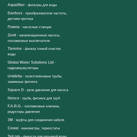
Aquafilter
- фильтры для воды
Danfoss
- преобразователи частоты,
датчики протока
Помпа
- насосные станции
Zenit
- канализационные насосы,
поплавковые выключатели
Tiemme
- фильтр тонкой очистки
воды
Global Water Solutions Ltd
-
гидроаккумуляторы
Unidelta
- полиэтиленовые трубы,
зажимные фитинги
Square D
- реле давления для насоса
Henco
- труба, фитинги для труб
F.A.R.G.
- поплавковые клапаны,
редукторы давления
3M
- муфты для соединения кабеля
Cewal
- манометры, термостаты
Telcom
- ёмкости для питьевой воды