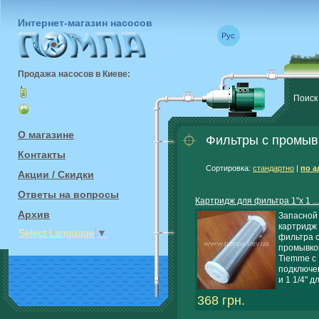
Интернет-магазин насосов
Рус
Продажа насосов в Киеве:
Поиск
О магазине
Фильтры с промывк
Контакты
Сортировка:
стандартно
|
по а
Акции / Скидки
Ответы на вопросы
Картридж для фильтра 1"х 1 ...
Архив
Запасной
картридж
Select Language
▼
фильтра 
промывко
Tiemme с
подключе
и 1 1/4" дл
368 грн.