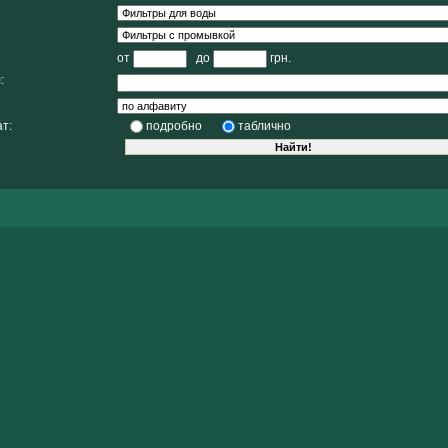
от
до
грн.
:
т:
подробно
таблично