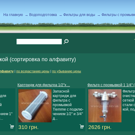
На главную
→
Водоподготовка
→
Фильтры для воды
→
Фильтры с промыв
ой (сортировка по алфавиту)
лфавиту
|
по возрастанию цены
|
по убыванию цены
Картридж для фильтра 1/2"х ...
Фильтр с промывкой 1 1/4" (.
Запасной
Фильтр
 для
картридж для
очистки
с
фильтра с
сеткой
й
промывкой
стали 
Tiemme с подклю-
кой, под
нием 1"
чением 1/2" и 3/4"
...
д...
310 грн.
2626 грн.