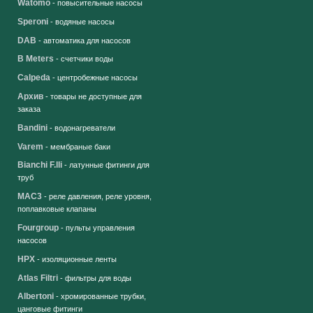
Watomo
- повысительные насосы
Speroni
- водяные насосы
DAB
- автоматика для насосов
B Meters
- счетчики воды
Calpeda
- центробежные насосы
Архив
- товары не доступные для
заказа
Bandini
- водонагреватели
Varem
- мембраные баки
Bianchi F.lli
- латунные фитинги для
труб
MAC3
- реле давления, реле уровня,
поплавковые клапаны
Fourgroup
- пульты управления
насосов
HPX
- изоляционные ленты
Atlas Filtri
- фильтры для воды
Albertoni
- хромированные трубки,
цанговые фитинги