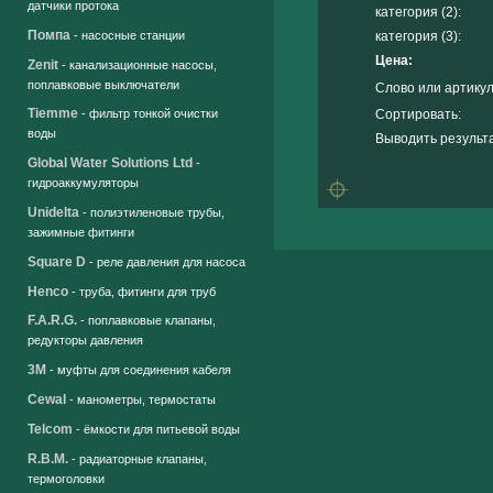
датчики протока
категория (2):
Помпа
- насосные станции
категория (3):
Цена:
Zenit
- канализационные насосы,
поплавковые выключатели
Слово или артикул
Tiemme
Сортировать:
- фильтр тонкой очистки
воды
Выводить результа
Global Water Solutions Ltd
-
гидроаккумуляторы
Unidelta
- полиэтиленовые трубы,
зажимные фитинги
Square D
- реле давления для насоса
Henco
- труба, фитинги для труб
F.A.R.G.
- поплавковые клапаны,
редукторы давления
3M
- муфты для соединения кабеля
Cewal
- манометры, термостаты
Telcom
- ёмкости для питьевой воды
R.B.M.
- радиаторные клапаны,
термоголовки