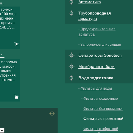
Автоматика
...
 тонкой
Трубопроводная
 100 мк, с
арматура
 из нерж.
с промыв-
кл. 1", ...
-
Предохранительная
арматура
-
Запорно-регулирующая
Сепараторы Spirotech
...
 с промыв-
Мембранные баки
0 микрон,
 подкл.
нутренняя
Водоподготовка
 в комп...
-
Фильтры для воды
-
Фильтры осадочные
-
Фильтры без промывки
-
Фильтры с промывкой
-
Фильтры с обратной