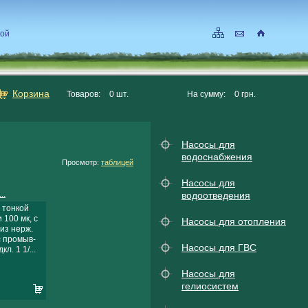
кой
Корзина
Товаров:
0
шт.
На сумму:
0
грн.
Насосы для
водоснабжения
Просмотр:
таблицей
Насосы для
..
водоотведения
 тонкой
 100 мк, с
Насосы для отопления
 из нерж.
с промыв-
Насосы для ГВС
кл. 1 1/...
Насосы для
гелиосистем