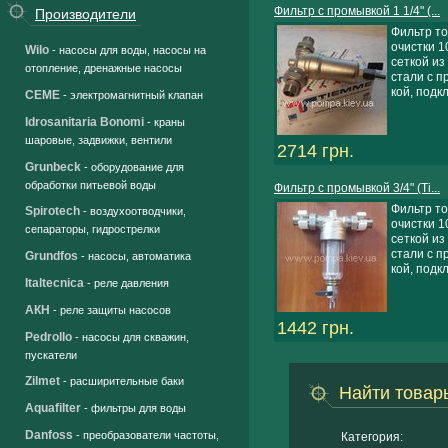
Фильтр с промывкой 1 1/4" (...
Производители
Фильтр т
очистки 10
Wilo
- насосы для воды, насосы на
сеткой из
отопление, дренажные насосы
стали с п
кой, подкл.
CEME
- электромагнитный клапан
Idrosanitaria Bonomi
- краны
шаровые, задвижки, вентили
2714 грн.
Grunbeck
- оборудование для
обработки питьевой воды
Фильтр с промывкой 3/4" (Ti...
Фильтр т
Spirotech
- воздухоотводчики,
очистки 10
сепараторы, гидрострелки
сеткой из
стали с п
Grundfos
- насосы, автоматика
кой, подкл.
Italtecnica
- реле давления
АКН
- реле защиты насосов
1442 грн.
Pedrollo
- насосы для скважин,
пускатели
Zilmet
- расширительные баки
Найти товар
Aquafilter
- фильтры для воды
Danfoss
- преобразователи частоты,
Категория: