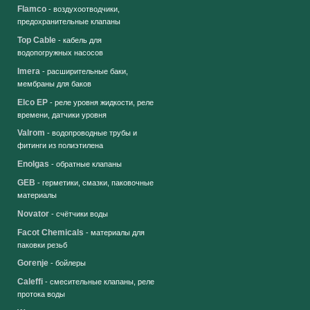
Flamco
- воздухоотводчики,
предохранительные клапаны
Top Cable
- кабель для
водопогружных насосов
Imera
- расширительные баки,
мембраны для баков
Elco EP
- реле уровня жидкости, реле
времени, датчики уровня
Valrom
- водопроводные трубы и
фитинги из полиэтилена
Enolgas
- обратные клапаны
GEB
- герметики, смазки, паковочные
материалы
Novator
- счётчики воды
Facot Chemicals
- материалы для
паковки резьб
Gorenje
- бойлеры
Caleffi
- смесительные клапаны, реле
протока воды