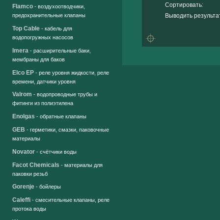
Сортировать:
Flamco
- воздухоотводчики,
Выводить результа
предохранительные клапаны
Top Cable
- кабель для
водопогружных насосов
Imera
- расширительные баки,
мембраны для баков
Elco EP
- реле уровня жидкости, реле
времени, датчики уровня
Valrom
- водопроводные трубы и
фитинги из полиэтилена
Enolgas
- обратные клапаны
GEB
- герметики, смазки, паковочные
материалы
Novator
- счётчики воды
Facot Chemicals
- материалы для
паковки резьб
Gorenje
- бойлеры
Caleffi
- смесительные клапаны, реле
протока воды