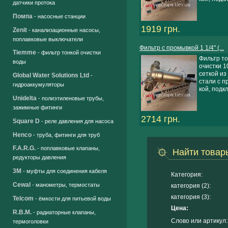
датчики протока
Помпа
- насосные станции
1919 грн.
Zenit
- канализационные насосы,
поплавковые выключатели
Фильтр с промывкой 1 1/4" (...
Tiemme
- фильтр тонкой очистки
Фильтр т
воды
очистки 10
сеткой из
Global Water Solutions Ltd
-
стали с п
гидроаккумуляторы
кой, подкл.
Unidelta
- полиэтиленовые трубы,
зажимные фитинги
2714 грн.
Square D
- реле давления для насоса
Henco
- труба, фитинги для труб
F.A.R.G.
- поплавковые клапаны,
Найти товар
редукторы давления
3M
- муфты для соединения кабеля
Категория:
Cewal
- манометры, термостаты
категория (2):
категория (3):
Telcom
- ёмкости для питьевой воды
Цена:
R.B.M.
- радиаторные клапаны,
Слово или артикул:
термоголовки