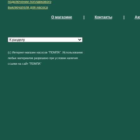
подключении поплавкового
выключателя для насоса
О магазине
|
Контакты
|
Ак
(с) Интернет-магазин насосов "ПОМПА". Использование
любых материалов разрешено при условии наличия
ссылки на сайт "ПОМПА"