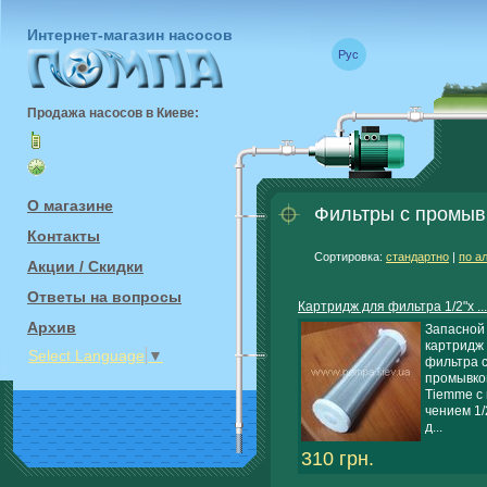
Интернет-магазин насосов
Рус
Продажа насосов в Киеве:
О магазине
Поиск
Фильтры с промыв
Контакты
Сортировка:
стандартно
|
по а
Акции / Скидки
Ответы на вопросы
Картридж для фильтра 1/2"х ...
Архив
Запасной
картридж
Select Language
▼
фильтра 
промывко
Tiemme с 
чением 1/2
д...
310 грн.