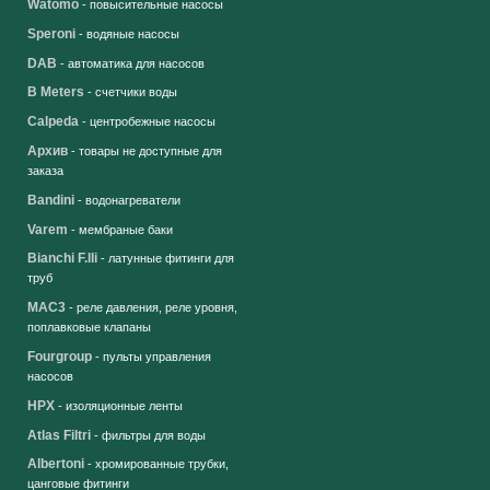
Watomo
- повысительные насосы
Speroni
- водяные насосы
DAB
- автоматика для насосов
B Meters
- счетчики воды
Calpeda
- центробежные насосы
Архив
- товары не доступные для
заказа
Bandini
- водонагреватели
Varem
- мембраные баки
Bianchi F.lli
- латунные фитинги для
труб
MAC3
- реле давления, реле уровня,
поплавковые клапаны
Fourgroup
- пульты управления
насосов
HPX
- изоляционные ленты
Atlas Filtri
- фильтры для воды
Albertoni
- хромированные трубки,
цанговые фитинги