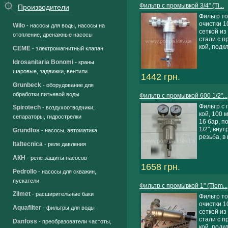
Фильтр с промывкой 3/4" (Ti...
Производители
Фильтр т
очистки 10
Wilo
- насосы для воды, насосы на
сеткой из
отопление, дренажные насосы
стали с п
кой, подкл.
CEME
- электромагнитный клапан
Idrosanitaria Bonomi
- краны
шаровые, задвижки, вентили
1442 грн.
Grunbeck
- оборудование для
обработки питьевой воды
Фильтр с промывкой 600 1/2"...
Фильтр с 
Spirotech
- воздухоотводчики,
кой, 100 
сепараторы, гидрострелки
16 бар, по
1/2", вну
Grundfos
- насосы, автоматика
резьба, в 
Italtecnica
- реле давления
АКН
- реле защиты насосов
1658 грн.
Pedrollo
- насосы для скважин,
пускатели
Фильтр с промывкой 1" (Tiem...
Zilmet
- расширительные баки
Фильтр т
очистки 10
Aquafilter
- фильтры для воды
сеткой из
стали с п
Danfoss
- преобразователи частоты,
кой, подкл. 